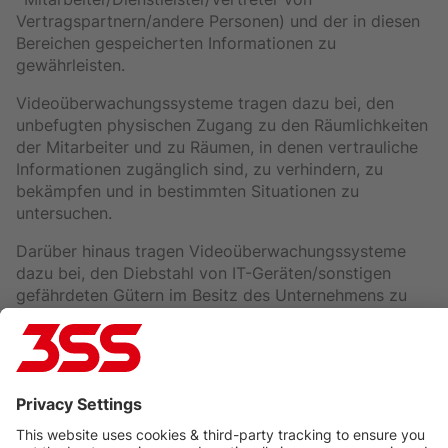
Vertragspartnern/andere Personen) und der in diesen
Bereichen gespeicherten Informationen zu
gewährleisten.
Videoüberwachungssysteme tragen dazu bei, den
unbefugten physischen Zugang zu den Räumlichkeiten
der Mitarbeiter und zu Räumen, in denen vertrauliche
Informationen zugänglich sind, zu verhindern, zu
bekämpfen und in bestimmten Situationen zu
untersuchen.
Darüber hinaus tragen Videoüberwachungssysteme
dazu bei, den Diebstahl von IT-Geräten/sonstigen
gefährdeten Gütern im Besitz des Unternehmens zu
verhindern, aufzudecken oder zu untersuchen.
b) Zweckbindung:
Die Videoüberwachungssysteme dürfen nicht für
andere als die im vorstehenden Absatz genannten
Zwecke verwendet werden. Sollte sich jedoch ein